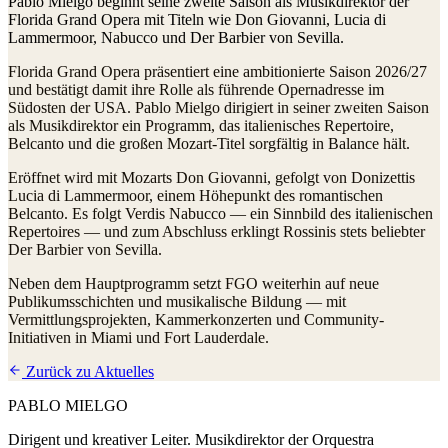
Pablo Mielgo beginnt seine zweite Saison als Musikdirektor der
Florida Grand Opera mit Titeln wie Don Giovanni, Lucia di
Lammermoor, Nabucco und Der Barbier von Sevilla.
Florida Grand Opera präsentiert eine ambitionierte Saison 2026/27
und bestätigt damit ihre Rolle als führende Opernadresse im
Südosten der USA. Pablo Mielgo dirigiert in seiner zweiten Saison
als Musikdirektor ein Programm, das italienisches Repertoire,
Belcanto und die großen Mozart-Titel sorgfältig in Balance hält.
Eröffnet wird mit Mozarts Don Giovanni, gefolgt von Donizettis
Lucia di Lammermoor, einem Höhepunkt des romantischen
Belcanto. Es folgt Verdis Nabucco — ein Sinnbild des italienischen
Repertoires — und zum Abschluss erklingt Rossinis stets beliebter
Der Barbier von Sevilla.
Neben dem Hauptprogramm setzt FGO weiterhin auf neue
Publikumsschichten und musikalische Bildung — mit
Vermittlungsprojekten, Kammerkonzerten und Community-
Initiativen in Miami und Fort Lauderdale.
Zurück zu Aktuelles
PABLO
MIELGO
Dirigent und kreativer Leiter. Musikdirektor der Orquestra