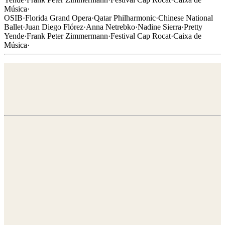
Música
·
OSIB
·
Florida Grand Opera
·
Qatar Philharmonic
·
Chinese National
Ballet
·
Juan Diego Flórez
·
Anna Netrebko
·
Nadine Sierra
·
Pretty
Yende
·
Frank Peter Zimmermann
·
Festival Cap Rocat
·
Caixa de
Música
·