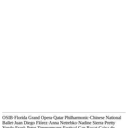
Origen
Madrid · 1976
Profesión
Director de orquesta
Director musical
FGO · OSIB
OSIB
·
Florida Grand Opera
·
Qatar Philharmonic
·
Chinese National
Ballet
·
Juan Diego Flórez
·
Anna Netrebko
·
Nadine Sierra
·
Pretty
Yende
·
Frank Peter Zimmermann
·
Festival Cap Rocat
·
Caixa de