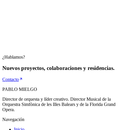
a su desarrollo, a la alianza con Hilti internacional, y a su
transformación en el proyecto de la Academia Filarmónica
Iberoamericana
Excelencia
Formación musical de alto nivel para jóvenes intérpretes.
Inclusión
Acceso democrático a la educación artística.
Desarrollo humano
La práctica orquestal como herramienta de transformación
personal y comunitaria.
¿Hablamos?
Nuevos proyectos, colaboraciones y residencias.
Contacto
PABLO
MIELGO
Director de orquesta y líder creativo. Director Musical de la
Orquestra Simfònica de les Illes Balears y de la Florida Grand
Opera.
Navegación
Inicio